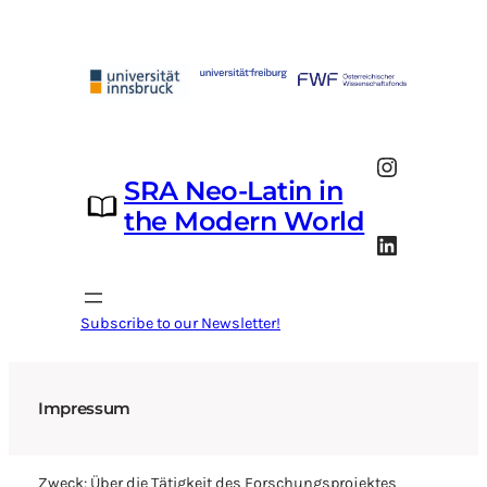
Skip
to
content
Instagram
SRA Neo-Latin in
the Modern World
LinkedIn
Subscribe to our Newsletter!
Impressum
Zweck: Über die Tätigkeit des Forschungsprojektes